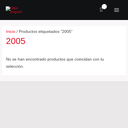
Ir
MAI
al
MEN
contenido
Inicio
/ Productos etiquetados “2005”
2005
No se han encontrado productos que coincidan con tu
selección.