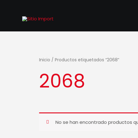
Ir
al
contenido
Inicio
/ Productos etiquetados “2068”
2068
No se han encontrado productos que