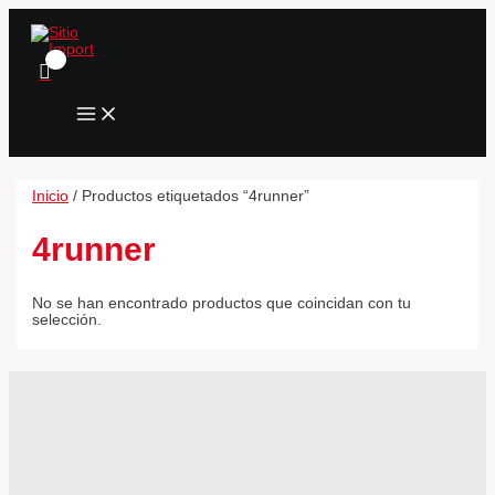
MAIN
Ir
MENU
al
contenido
Inicio
/ Productos etiquetados “4runner”
4runner
No se han encontrado productos que coincidan con tu
selección.