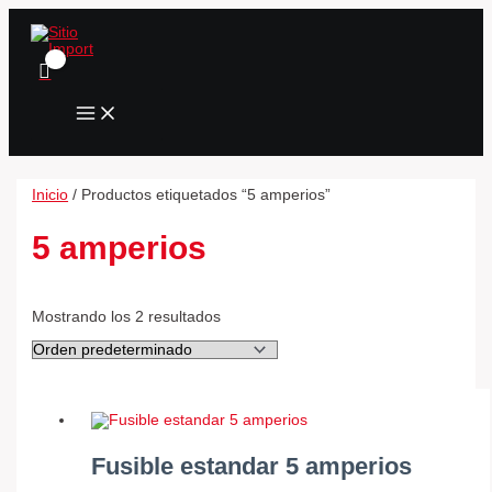
MAIN
Ir
Fusible
Fusible
MENU
al
estandar
mini
contenido
5
5
amperios
amperios
cantidad
cantidad
Inicio
/ Productos etiquetados “5 amperios”
5 amperios
Mostrando los 2 resultados
Fusible estandar 5 amperios