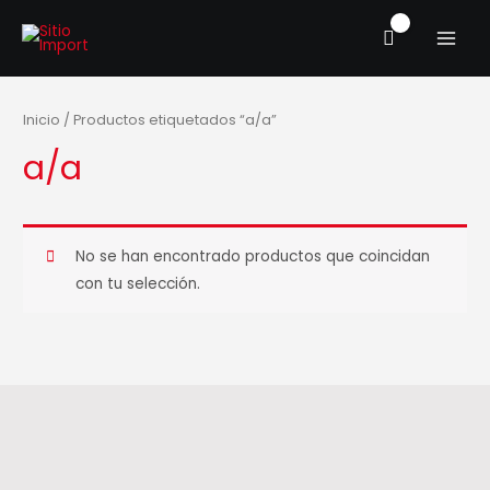
Ir
MAIN
al
MENU
contenido
Inicio
/ Productos etiquetados “a/a”
a/a
No se han encontrado productos que coincidan
con tu selección.