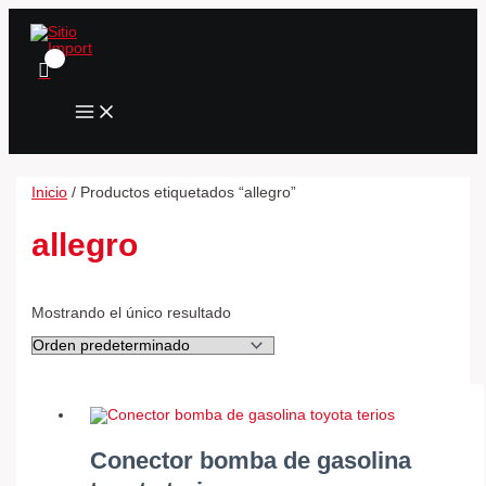
MAIN
Ir
Conector
MENU
al
bomba
contenido
de
gasolina
toyota
terios
cantidad
Inicio
/ Productos etiquetados “allegro”
allegro
Mostrando el único resultado
Conector bomba de gasolina