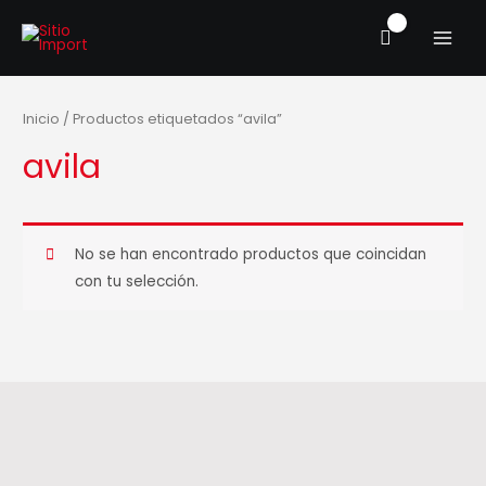
Ir
MAIN
al
MENU
contenido
Inicio
/ Productos etiquetados “avila”
avila
No se han encontrado productos que coincidan
con tu selección.