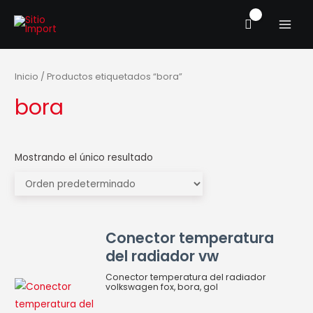
Ir
MAIN
al
MENU
contenido
Inicio
/ Productos etiquetados “bora”
bora
Mostrando el único resultado
Conector
Conector temperatura
temperatura
del radiador vw
del
radiador
Conector temperatura del radiador
volkswagen fox, bora, gol
vw
cantidad