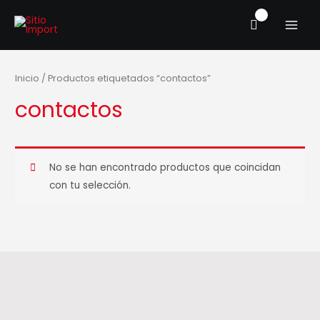
Ir
MAIN
al
MENU
contenido
Inicio
/ Productos etiquetados “contactos”
contactos
No se han encontrado productos que coincidan
con tu selección.