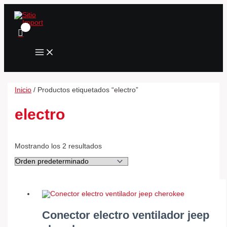
MAIN
Ir
Conector
Conector
MENU
al
electro
electro
contenido
ventilador
ventilador
jeep
neon
cherokee
(macho)
cantidad
cantidad
Inicio
/ Productos etiquetados “electro”
electro
Mostrando los 2 resultados
Conector electro ventilador jeep