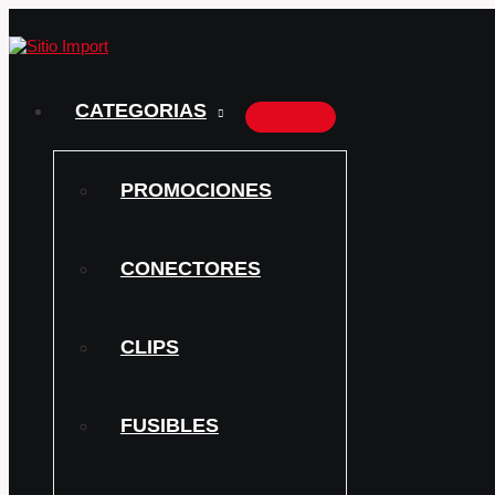
ALTERNAR
Ir
Conector
MENÚ
al
alternador
contenido
iveco,
cargo,
fiat
palio
CATEGORIAS
cantidad
PROMOCIONES
CONECTORES
CLIPS
FUSIBLES