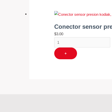
sensor
presion
kodiak,
mercedes
Conector sensor pr
cantidad
$
3.00
+