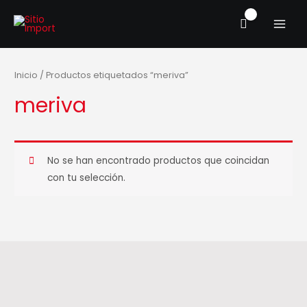
Ir
MAIN
al
MENU
contenido
Inicio
/ Productos etiquetados “meriva”
meriva
No se han encontrado productos que coincidan
con tu selección.