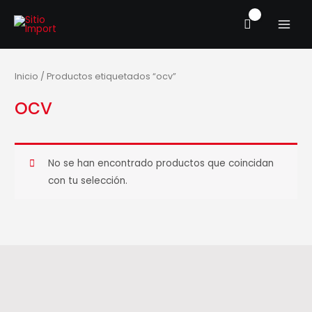
Ir
MAIN
al
MENU
contenido
Inicio
/ Productos etiquetados “ocv”
ocv
No se han encontrado productos que coincidan
con tu selección.