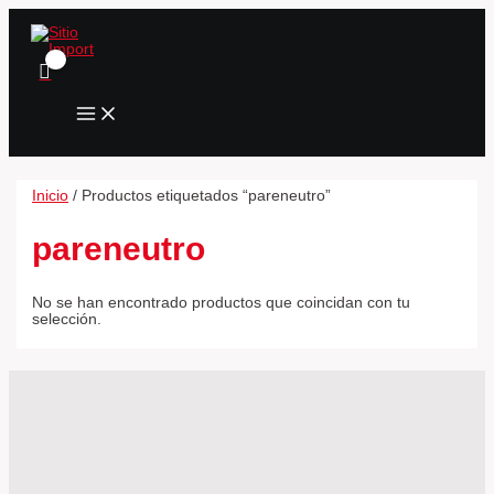
MAIN
Ir
MENU
al
contenido
Inicio
/ Productos etiquetados “pareneutro”
pareneutro
No se han encontrado productos que coincidan con tu
selección.