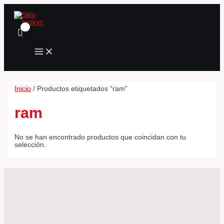
MAIN
Ir
MENU
al
contenido
Inicio
/ Productos etiquetados “ram”
ram
No se han encontrado productos que coincidan con tu
selección.