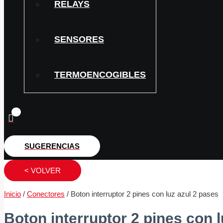
RELAYS
SENSORES
TERMOENCOGIBLES
SUGERENCIAS
< VOLVER
Inicio
/
Conectores
/ Boton interruptor 2 pines con luz azul 2 pases
Boton interruptor 2 pines con l