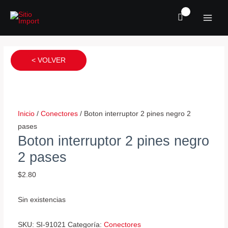
Ir
MAI
al
MEN
contenido
Conector
Conector
Conector
temperatura
electro
sensor
< VOLVER
volkswagen
ventilador
oxigeno
cantidad
neon
fiesta
(macho)
cantidad
cantidad
Inicio
/
Conectores
/ Boton interruptor 2 pines negro 2
pases
Boton interruptor 2 pines negro
2 pases
$
2.80
Sin existencias
SKU:
SI-91021
Categoría:
Conectores