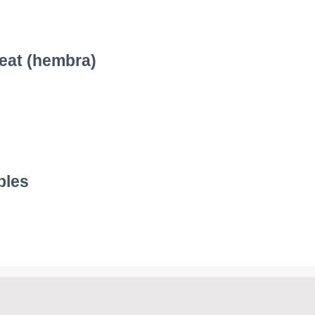
eat (hembra)
bles