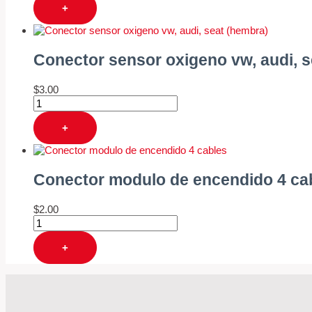
+
Conector sensor oxigeno vw, audi, s
$
3.00
+
Conector modulo de encendido 4 ca
$
2.00
+