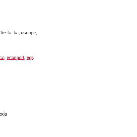
fiesta, ka, escape,
co
,
ecosport
,
egr
,
koda