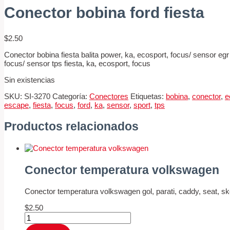
Conector bobina ford fiesta
$
2.50
Conector bobina fiesta balita power, ka, ecosport, focus/ sensor egr 
focus/ sensor tps fiesta, ka, ecosport, focus
Sin existencias
SKU:
SI-3270
Categoría:
Conectores
Etiquetas:
bobina
,
conector
,
e
escape
,
fiesta
,
focus
,
ford
,
ka
,
sensor
,
sport
,
tps
Productos relacionados
Conector temperatura volkswagen
Conector temperatura volkswagen gol, parati, caddy, seat, s
$
2.50