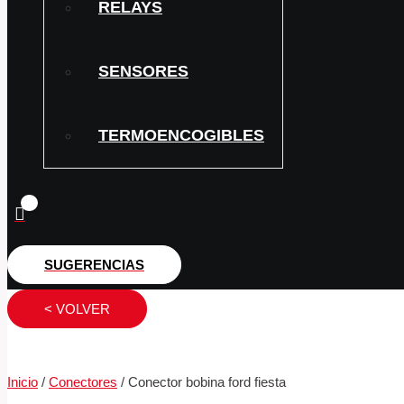
RELAYS
SENSORES
TERMOENCOGIBLES
SUGERENCIAS
< VOLVER
Inicio
/
Conectores
/ Conector bobina ford fiesta