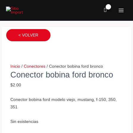
Ir
MAI
al
MEN
contenido
Conector
Conector
Conector
bomba
bomba
bomba
< VOLVER
de
de
de
gasolina
gasolina
gasolina
rey
century
interna
camion
cantidad
cantidad
Inicio
/
Conectores
/ Conector bobina ford bronco
cantidad
Conector bobina ford bronco
$
2.00
Conector bobina ford modelo viejo, mustang, f-150, 350,
351
Sin existencias