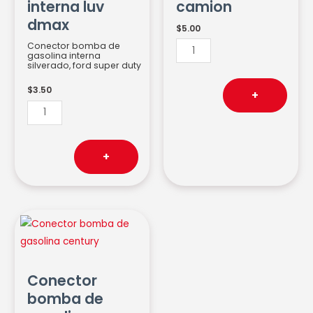
interna luv
camion
cantidad
dmax
$
5.00
Conector bomba de
gasolina interna
silverado, ford super duty
$
3.50
+
+
Conector
bomba
de
gasolina
Conector
century
bomba de
cantidad