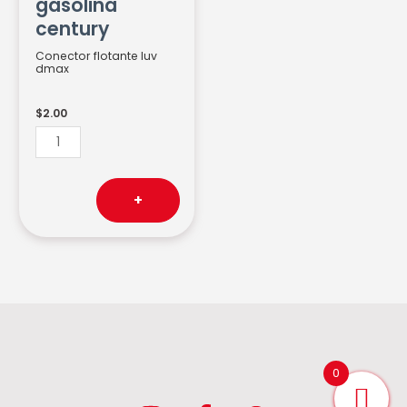
gasolina
century
Conector flotante luv
dmax
$
2.00
+
0