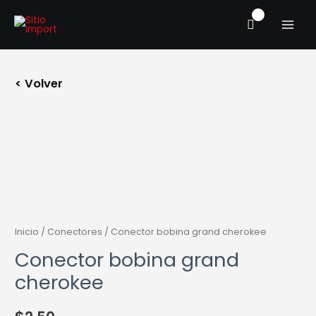
Ir
MAIN
al
MENU
contenido
< Volver
Inicio
/
Conectores
/ Conector bobina grand cherokee
Conector bobina grand
cherokee