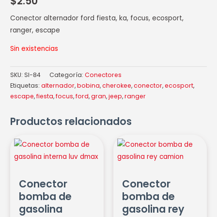
$
2.50
Conector alternador ford fiesta, ka, focus, ecosport,
ranger, escape
Sin existencias
SKU:
SI-84
Categoría:
Conectores
Etiquetas:
alternador
,
bobina
,
cherokee
,
conector
,
ecosport
,
escape
,
fiesta
,
focus
,
ford
,
gran
,
jeep
,
ranger
Productos relacionados
Conector
Conector
bomba
bomba
de
de
gasolina
gasolina
Conector
Conector
interna
rey
bomba de
bomba de
luv
camion
gasolina
gasolina rey
dmax
cantidad