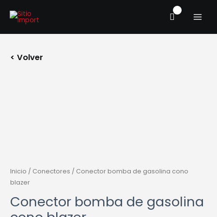
Ir
MAIN
al
MENU
contenido
< Volver
Conector
bomba
de
gasolina
cono
blazer
cantidad
Inicio
/
Conectores
/ Conector bomba de gasolina cono
blazer
Conector bomba de gasolina