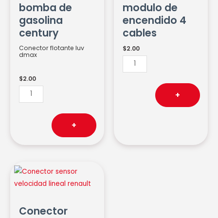
bomba de
modulo de
cantidad
cables
gasolina
encendido 4
cantidad
century
cables
Conector flotante luv
$
2.00
dmax
$
2.00
+
+
Conector
sensor
velocidad
lineal
Conector
renault