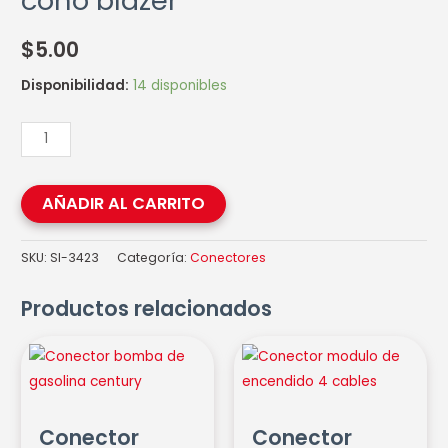
cono blazer
$
5.00
Disponibilidad:
14 disponibles
AÑADIR AL CARRITO
SKU:
SI-3423
Categoría:
Conectores
Productos relacionados
Conector
Conector
bomba
modulo
de
de
gasolina
encendido
Conector
Conector
century
4