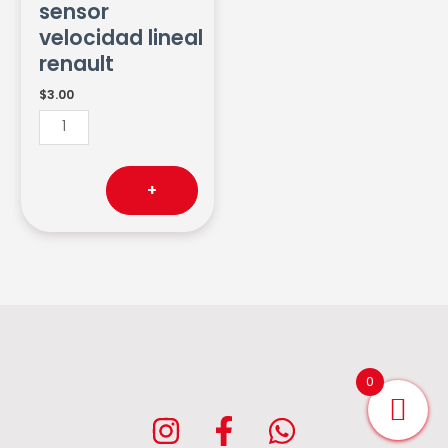
sensor
cantidad
velocidad lineal
renault
$
3.00
+
0