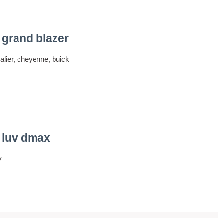
 grand blazer
valier, cheyenne, buick
 luv dmax
y