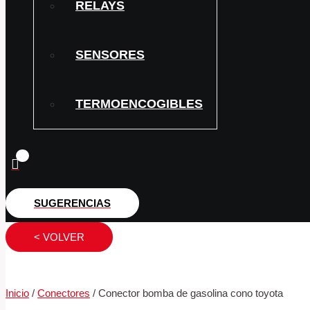
RELAYS
SENSORES
TERMOENCOGIBLES
SUGERENCIAS
< VOLVER
Inicio
/
Conectores
/ Conector bomba de gasolina cono toyota