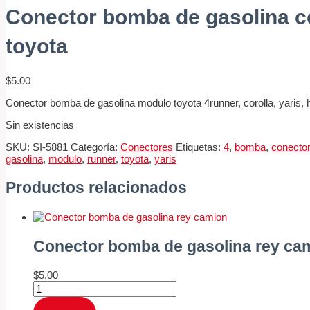
Conector bomba de gasolina 
toyota
$
5.00
Conector bomba de gasolina modulo toyota 4runner, corolla, yaris, h
Sin existencias
SKU:
SI-5881
Categoría:
Conectores
Etiquetas:
4
,
bomba
,
conector
gasolina
,
modulo
,
runner
,
toyota
,
yaris
Productos relacionados
Conector bomba de gasolina rey ca
$
5.00