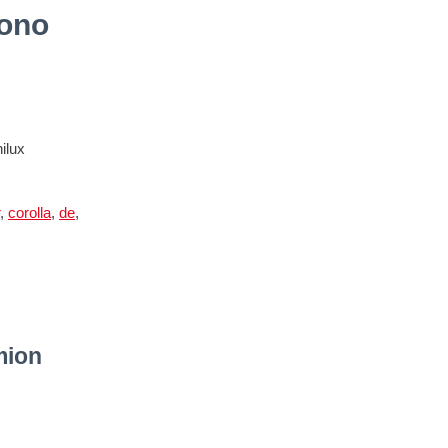
cono
ilux
,
corolla
,
de
,
mion