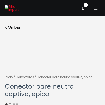
Ir
MAIN
al
MENU
contenido
< Volver
Inicio
/
Conectores
/ Conector pare neutro captiva, epica
Conector pare neutro
captiva, epica