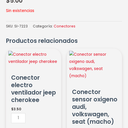
$
5.00
Sin existencias
SKU:
SI-7223
Categoría:
Conectores
Productos relacionados
Conector
Conector
electro
sensor
ventilador
oxigeno
jeep
audi,
Conector
cherokee
volkswagen,
electro
cantidad
seat
Conector
ventilador jeep
(macho)
sensor oxigeno
cherokee
cantidad
audi,
$
3.50
volkswagen,
seat (macho)