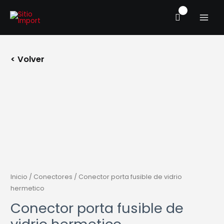
Ir
MAIN
al
MENU
contenido
< Volver
Inicio
/
Conectores
/ Conector porta fusible de vidrio
hermetico
Conector porta fusible de