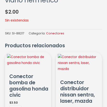
vidrio hermetico
$
2.00
Sin existencias
SKU:
SI-88217
Categoría:
Conectores
Productos relacionados
Conector
Conector
bomba
distribuidor
de
nissan
gasolina
sentra,
Conector
honda
laser,
Conector
bomba de
civic
mazda
distribuidor
gasolina honda
cantidad
cantidad
nissan sentra,
civic
laser, mazda
$
3.50