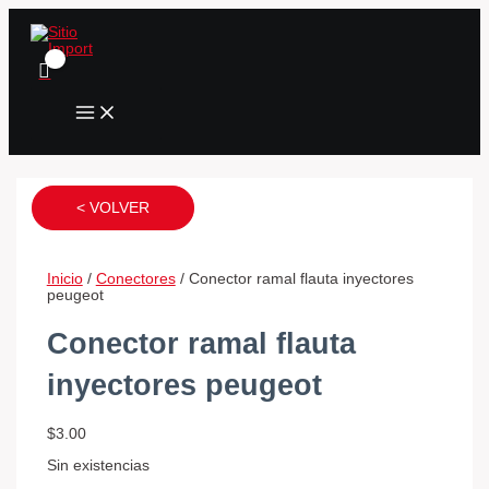
MAIN
Ir
Conector
Conector
Conector
MENU
al
bomba
bomba
bomba
contenido
de
de
de
gasolina
gasolina
gasolina
cono
toyota
interna
blazer
terios
luv
cantidad
cantidad
dmax
cantidad
< VOLVER
Inicio
/
Conectores
/ Conector ramal flauta inyectores
peugeot
Conector ramal flauta
inyectores peugeot
$
3.00
Sin existencias