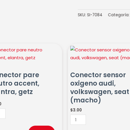
SKU:
SI-7084
Categoría
ctor
Conector
sensor
ro
oxigeno
nt,
audi,
nector pare
Conector sensor
ra,
volkswagen,
utro accent,
oxigeno audi,
seat
ntra, getz
volkswagen, seat
idad
(macho)
(macho)
cantidad
0
$
3.00