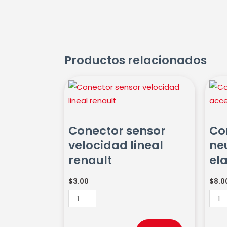
Productos relacionados
Conector
Cone
sensor
pare
velocidad
neut
lineal
acce
Conector sensor
Co
renault
elant
velocidad lineal
ne
cantidad
getz
renault
ela
cant
$
3.00
$
8.0