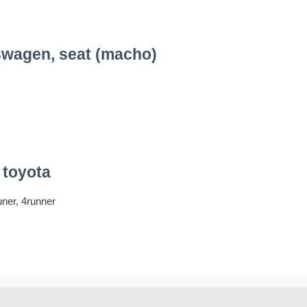
swagen, seat (macho)
 toyota
uner, 4runner