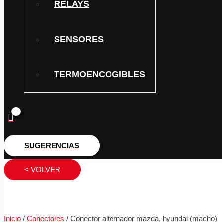
RELAYS
SENSORES
TERMOENCOGIBLES
SUGERENCIAS
< VOLVER
Inicio
/
Conectores
/ Conector alternador mazda, hyundai (macho)