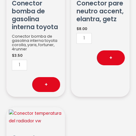
Conector
Conector pare
interna
elantra,
bomba de
neutro accent,
toyota
getz
gasolina
elantra, getz
cantidad
cantidad
interna toyota
$
8.00
Conector bomba de
gasolina interna toyota
corolla, yaris, fortuner,
4runner
$
3.50
+
+
Conector
temperatura
del
radiador