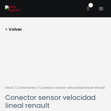
Ir
MAIN
al
MENU
contenido
< Volver
Conector
sensor
velocidad
lineal
renault
cantidad
Inicio
/
Conectores
/ Conector sensor velocidad lineal renault
Conector sensor velocidad
lineal renault