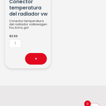
Conector
vw
temperatura
cantidad
del radiador vw
Conector temperatura
del radiador volkswagen
fox, bora, gol
$
3.50
+
0