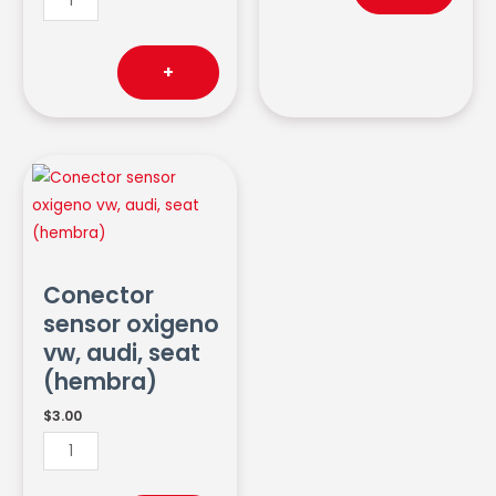
+
Conector
sensor
oxigeno
vw,
audi,
Conector
seat
sensor oxigeno
(hembra)
vw, audi, seat
cantidad
(hembra)
$
3.00