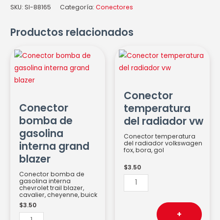
SKU:
SI-88165
Categoría:
Conectores
Productos relacionados
Conector
Conector
bomba
temperatura
de
del
gasolina
radiador
Conector
interna
vw
Conector
temperatura
grand
cantidad
bomba de
del radiador vw
blazer
gasolina
Conector temperatura
cantidad
del radiador volkswagen
interna grand
fox, bora, gol
blazer
$
3.50
Conector bomba de
gasolina interna
chevrolet trail blazer,
cavalier, cheyenne, buick
$
3.50
+