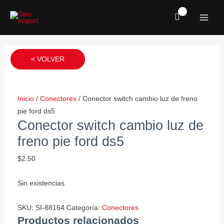
Ir
MAI
al
MEN
contenido
Conector
Conector
Conector
sensor
bomba
bomba
< VOLVER
oxigeno
de
de
fiesta
gasolina
gasolina
cantidad
interna
interna
Inicio
/
Conectores
/ Conector switch cambio luz de freno
grand
cantidad
pie ford ds5
blazer
Conector switch cambio luz de
cantidad
freno pie ford ds5
$
2.50
Sin existencias
SKU:
SI-88164
Categoría:
Conectores
Productos relacionados