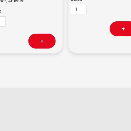
ner, 4runner
0
+
+