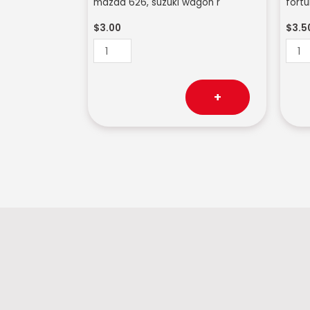
mazda 626, suzuki wagon r
fortu
$
3.00
$
3.5
+