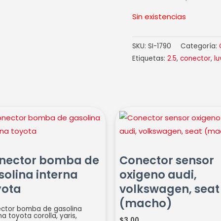
Sin existencias
SKU:
SI-1790
Categoría:
Etiquetas:
2.5
,
conector
,
lu
ctor
Conector
ba
sensor
oxigeno
lina
audi,
nector bomba de
Conector sensor
rna
volkswagen,
solina interna
oxigeno audi,
ta
seat
yota
volkswagen, seat
idad
(macho)
(macho)
cantidad
ctor bomba de gasolina
na toyota corolla, yaris,
$
3.00