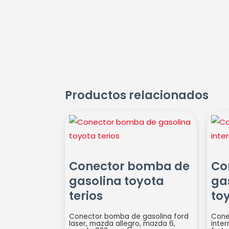
Productos relacionados
Conector
Cone
bomba
bom
de
de
gasolina
gaso
Conector bomba de
Co
toyota
inte
gasolina toyota
ga
terios
toyo
terios
to
cantidad
cant
Conector bomba de gasolina ford
Cone
laser, mazda allegro, mazda 6,
inter