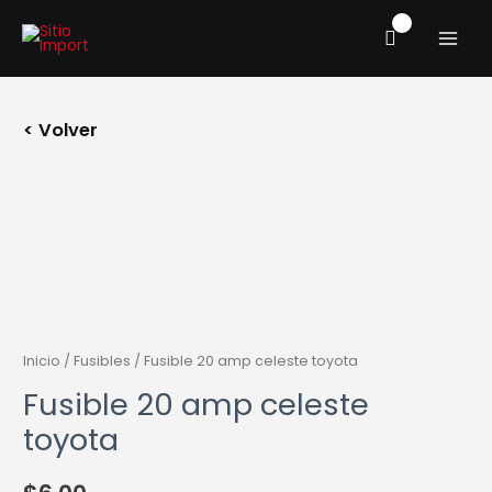
Ir
MAIN
al
MENU
contenido
< Volver
Inicio
/
Fusibles
/ Fusible 20 amp celeste toyota
Fusible 20 amp celeste
toyota