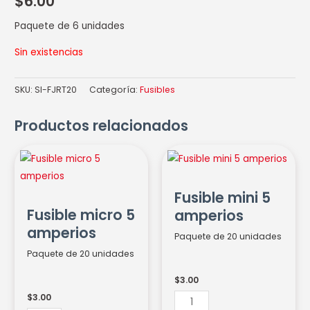
$
6.00
Paquete de 6 unidades
Sin existencias
SKU:
SI-FJRT20
Categoría:
Fusibles
Productos relacionados
Fusible
Fusible
micro
mini
5
5
Fusible mini 5
amperios
amperios
Fusible micro 5
amperios
cantidad
cantidad
amperios
Paquete de 20 unidades
Paquete de 20 unidades
$
3.00
$
3.00