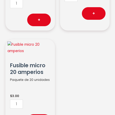
+
+
Fusible
micro
20
amperios
Fusible micro
cantidad
20 amperios
Paquete de 20 unidades
$
3.00