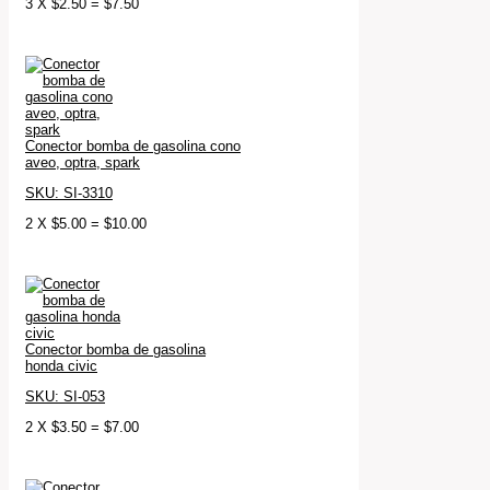
3
X
$
2.50
=
$
7.50
Conector bomba de gasolina cono
aveo, optra, spark
SKU: SI-3310
2
X
$
5.00
=
$
10.00
Conector bomba de gasolina
honda civic
SKU: SI-053
2
X
$
3.50
=
$
7.00