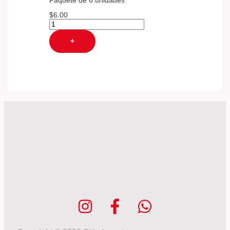
Paquete de 6 unidades
$
6.00
+