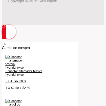
Copyright © 2026 Sitio Import
16
16
Carrito de compra
Conector alternador festiva,
hyundai excel
SKU: SI-83039
1
X
$
2.50
=
$
2.50