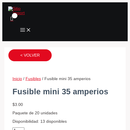
MAIN
Ir
Fusible
Fusible
Fusible
Fusible
MENU
al
mini
micro
estandar
80
contenido
35
25
5
amp
amperios
amperios
amperios
negro
cantidad
cantidad
cantidad
toyota
cantidad
< VOLVER
Inicio
/
Fusibles
/ Fusible mini 35 amperios
Fusible mini 35 amperios
$
3.00
Paquete de 20 unidades
Disponibilidad:
13 disponibles