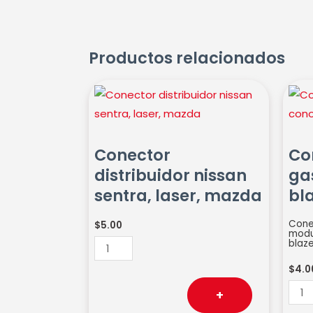
Productos relacionados
Conector
Cone
distribuidor
bom
nissan
de
sentra,
gaso
Conector
Co
laser,
con
distribuidor nissan
ga
mazda
blaz
sentra, laser, mazda
bl
cantidad
cant
Cone
$
5.00
modul
blaze
$
4.0
+