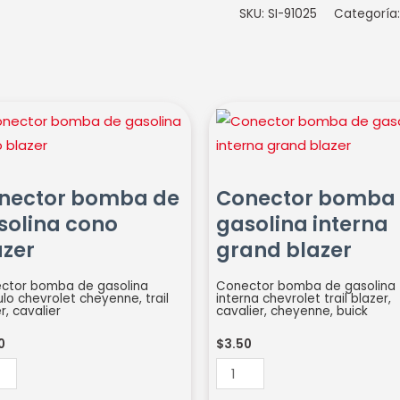
SKU:
SI-91025
Categoría
ctor
Conector
ba
bomba
de
lina
gasolina
nector bomba de
Conector bomba
o
interna
solina cono
gasolina interna
er
grand
azer
grand blazer
idad
blazer
cantidad
ctor bomba de gasolina
Conector bomba de gasolina
o chevrolet cheyenne, trail
interna chevrolet trail blazer,
r, cavalier
cavalier, cheyenne, buick
0
$
3.50