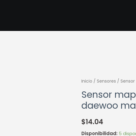
Sensor
Inicio
/
Sensores
/ Sensor 
map
Sensor map 
chevrolet
daewoo mati
spark,
daewoo
$
14.04
matiz,
tico
Disponibilidad:
5 dispo