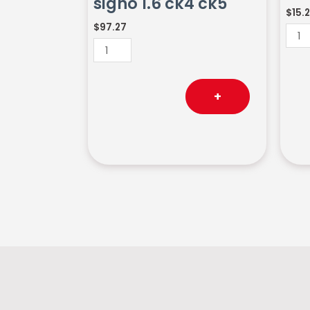
signo 1.6 ck4 ck5
signo
2.0
$
15.
1.6
cant
$
97.27
ck4
ck5
cantidad
+