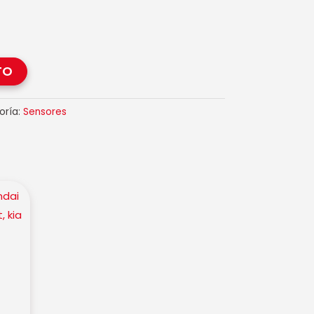
TO
oría:
Sensores