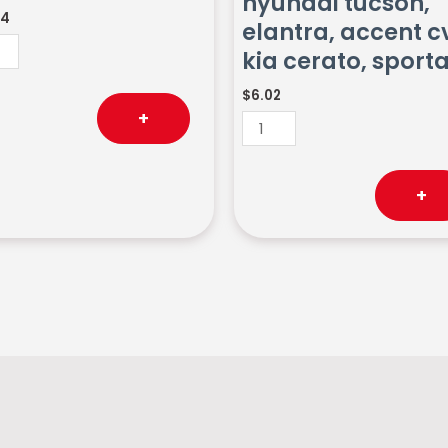
hyundai tucson,
kia
24
elantra, accent cv
idad
cerato,
kia cerato, sport
sportage
cantidad
$
6.02
+
+