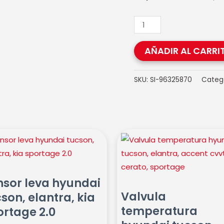
cantidad
AÑADIR AL CARRI
SKU:
SI-96325870
Categ
or
Valvula
temperatura
dai
hyundai
on,
tucson,
nsor leva hyundai
ra,
elantra,
Valvula
son, elantra, kia
accent
temperatura
ortage 2.0
tage
cvvt,