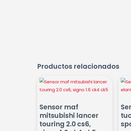
Productos relacionados
Sensor
Sens
maf
leva
mitsubishi
hyun
lancer
tucs
Sensor maf
Se
touring
elant
mitsubishi lancer
tuc
2.0
kia
touring 2.0 cs6,
sp
cs6,
spor