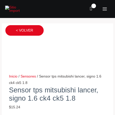
Ir
MAI
al
MEN
contenido
Sensor
Sensor
Valvula
Sensor
tps
oxigeno
iac
tps
< VOLVER
mitsubishi
chevrolet
mitsubishi
jeep
lancer,
spark,
lancer
cherokee,
signo
daewoo
1.5,
grand
1.6
matiz
signo
cherokee
ck4
cantidad
1.3,
91
ck5
montero
al
1.8
sport
97
Inicio
/
Sensores
/ Sensor tps mitsubishi lancer, signo 1.6
cantidad
2000
cantidad
ck4 ck5 1.8
al
Sensor tps mitsubishi lancer,
2008
signo 1.6 ck4 ck5 1.8
cantidad
$
15.24