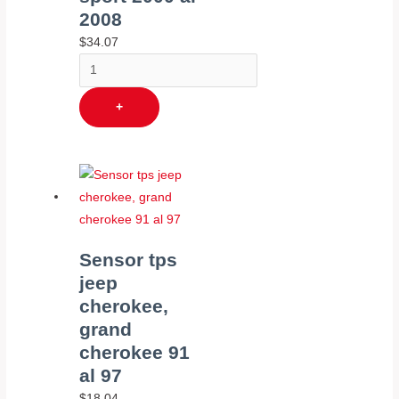
2008
$
34.07
+
Sensor tps
jeep
cherokee,
grand
cherokee 91
al 97
$
18.04