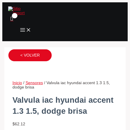
MAIN
Ir
Valvula
Sensor
Sensor
Valvula
MENU
al
iac
oxigeno
presion
vvti
contenido
hyundai
largo
de
toyota
accent
ford
aceite
corolla
1.3
fiesta,
fiesta,
2003
1.5,
ecosport,
ka,
al
dodge
focus
ecosport,
2014
brisa
1.6
explorer,
cantidad
cantidad
cantidad
ranger
cantidad
< VOLVER
Inicio
/
Sensores
/ Valvula iac hyundai accent 1.3 1.5,
dodge brisa
Valvula iac hyundai accent
1.3 1.5, dodge brisa
$
62.12