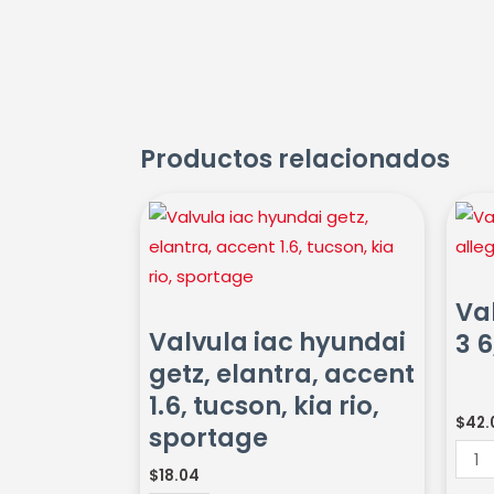
Productos relacionados
Valvula
Valv
iac
iac
hyundai
maz
getz,
3
Va
elantra,
6,
Valvula iac hyundai
3 6
accent
alleg
getz, elantra, accent
1.6,
cant
1.6, tucson, kia rio,
tucson,
$
42.
sportage
kia
rio,
$
18.04