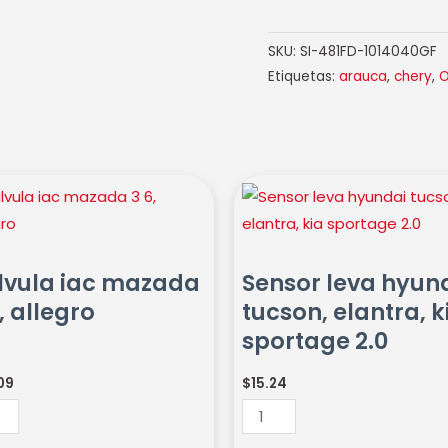
SKU:
SI-481FD-1014040GF
Etiquetas:
arauca
,
chery
,
O
ula
Sensor
leva
ada
hyundai
tucson,
lvula iac mazada
Sensor leva hyun
elantra,
, allegro
tucson, elantra, k
ro
kia
sportage 2.0
idad
sportage
2.0
09
$
15.24
cantidad