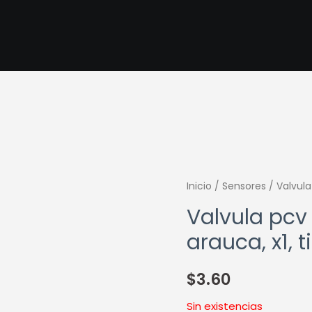
Inicio
/
Sensores
/ Valvula
Valvula pcv
arauca, x1, 
$
3.60
Sin existencias