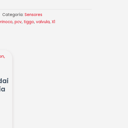
Categoría:
Sensores
rinoco
,
pcv
,
tiggo
,
valvula
,
X1
dai
ia