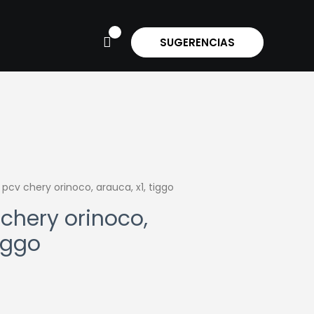
SUGERENCIAS
 pcv chery orinoco, arauca, x1, tiggo
 chery orinoco,
tiggo