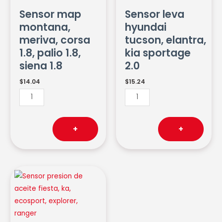
corsa
elantra,
Sensor map
Sensor leva
1.8,
kia
montana,
hyundai
palio
sportage
meriva, corsa
tucson, elantra,
1.8,
2.0
1.8, palio 1.8,
kia sportage
siena
cantidad
siena 1.8
2.0
1.8
cantidad
$
14.04
$
15.24
+
+
Sensor
presion
de
aceite
fiesta,