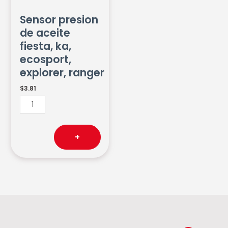
ka,
Sensor presion
ecosport,
de aceite
explorer,
fiesta, ka,
ranger
ecosport,
cantidad
explorer, ranger
$
3.81
+