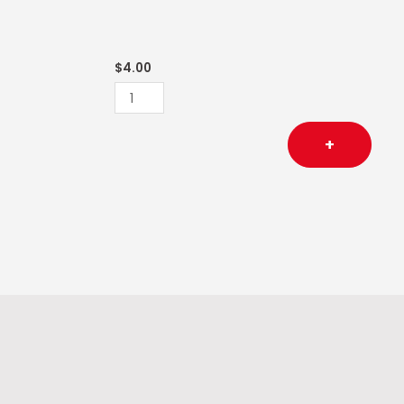
cantidad
$
4.00
+