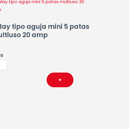
ay
ja
lay tipo aguja mini 5 patas
ltiuso 20 amp
as
tiuso
00
p
tidad
+