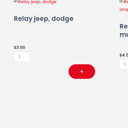
Relay
Rel
jeep,
tipo
dodge
agu
Relay jeep, dodge
cantidad
mini
Re
5
mu
pat
mul
$
3.00
20
$
4.
am
can
+