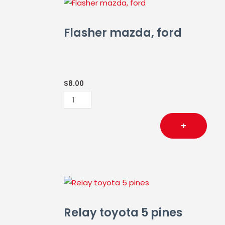
Flasher
mazda,
ford
Flasher mazda, ford
cantidad
$
8.00
+
Relay
toyota
5
Relay toyota 5 pines
pines