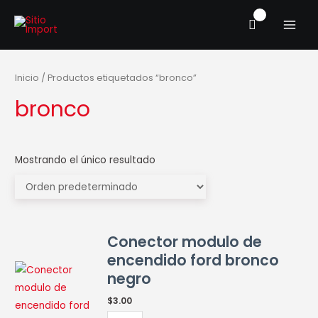
Ir
MAIN
al
MENU
contenido
Inicio
/ Productos etiquetados “bronco”
bronco
Mostrando el único resultado
Conector
Conector modulo de
modulo
encendido ford bronco
de
negro
encendido
ford
$
3.00
bronco