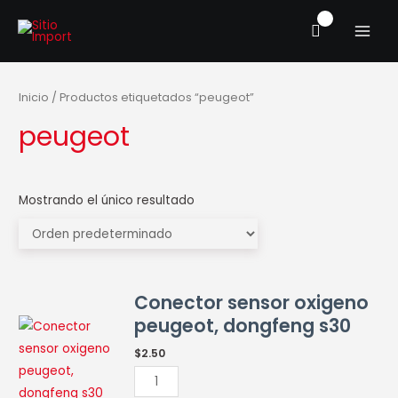
Ir
MAIN
al
MENU
contenido
Inicio
/ Productos etiquetados “peugeot”
peugeot
Mostrando el único resultado
Conector
Conector sensor oxigeno
sensor
peugeot, dongfeng s30
oxigeno
peugeot,
$
2.50
dongfeng
s30