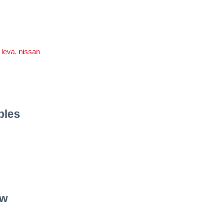
,
leva
,
nissan
bles
vw