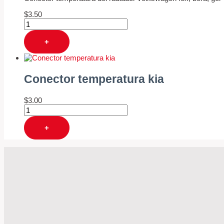
$
3.50
+
Conector temperatura kia
$
3.00
+