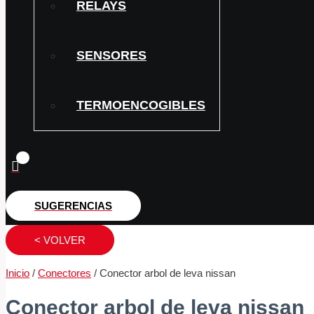
RELAYS
SENSORES
TERMOENCOGIBLES
SUGERENCIAS
< VOLVER
Inicio
/
Conectores
/ Conector arbol de leva nissan
Conector arbol de leva nissan