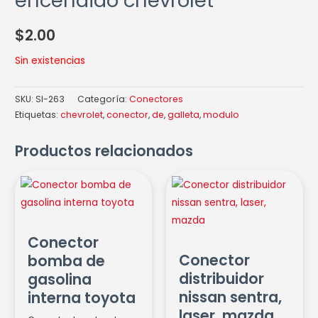
encendido chevrolet
$
2.00
Sin existencias
SKU:
SI-263
Categoría:
Conectores
Etiquetas:
chevrolet
,
conector
,
de
,
galleta
,
modulo
Productos relacionados
Conector
Conector
bomba
distribuidor
de
nissan
gasolina
sentra,
Conector
interna
laser,
Conector
bomba de
toyota
mazda
distribuidor
gasolina
cantidad
cantidad
nissan sentra,
interna toyota
laser, mazda