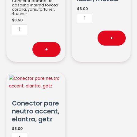
Conector bomba de
gasolina interna toyota
$
5.00
corolla, yaris, fortuner,
4runner
$
3.50
+
+
Conector
pare
neutro
accent,
Conector pare
elantra,
neutro accent,
getz
elantra, getz
cantidad
$
8.00