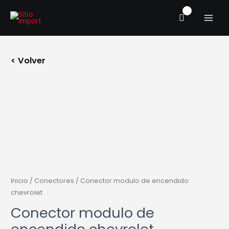
Ir
MAIN
al
MENU
contenido
< Volver
Inicio
/
Conectores
/ Conector modulo de encendido
chevrolet
Conector modulo de