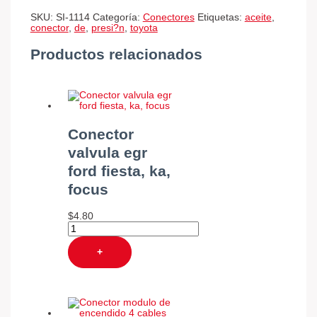
SKU:
SI-1114
Categoría:
Conectores
Etiquetas:
aceite
,
conector
,
de
,
presi?n
,
toyota
Productos relacionados
Conector
valvula egr
ford fiesta, ka,
focus
$
4.80
+