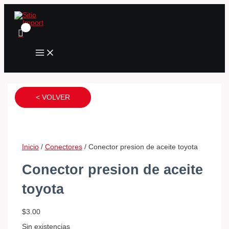
MAIN
Ir
Conector
Conector
Conector
MENU
al
valvula
modulo
bomba
contenido
egr
de
de
ford
encendido
gasolina
fiesta,
4
rey
ka,
cables
camion
focus
cantidad
cantidad
cantidad
< VOLVER
Inicio
/
Conectores
/ Conector presion de aceite toyota
Conector presion de aceite
toyota
$
3.00
Sin existencias