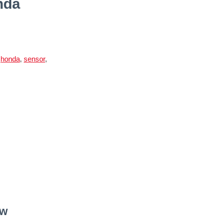
nda
,
honda
,
sensor
,
vw