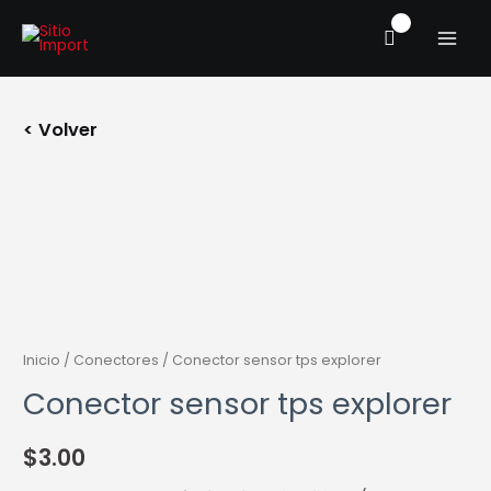
Ir
MAIN
al
MENU
contenido
< Volver
Inicio
/
Conectores
/ Conector sensor tps explorer
Conector sensor tps explorer
$
3.00