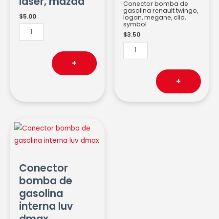
laser, mazda
Conector bomba de
gasolina renault twingo,
$
5.00
logan, megane, clio,
symbol
$
3.50
+
+
Conector
bomba
de
gasolina
Conector
interna
bomba de
luv
gasolina
dmax
interna luv
cantidad
dmax