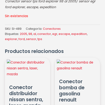
Conector sensor tps ford explorer 98 al 2005
/ sensor egr
ford explorer, escape, expedition
Sin existencias
SKU:
SI-489
Categoría:
Conectores
Etiquetas:
2005
,
98
,
al
,
conector
,
egr
,
escape
,
expedition
,
explorer
,
ford
,
sensor
,
tps
Productos relacionados
Conector
Conector
distribuidor
bomba
nissan
de
sentra,
gasolina
Conector
laser,
renault
Conector
bomba de
mazda
cantidad
distribuidor
gasolina
cantidad
nissan sentra,
renault