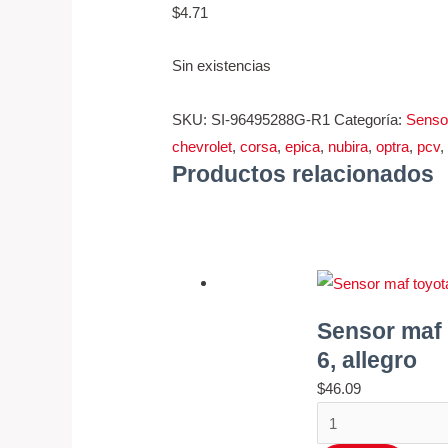
$
4.71
5
cantidad
6,
Sin existencias
allegro
cantidad
SKU:
SI-96495288G-R1
Categoría:
Senso
chevrolet
,
corsa
,
epica
,
nubira
,
optra
,
pcv
Productos relacionados
Sensor maf t
6, allegro
$
46.09