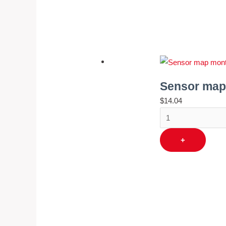
Sensor map m
$
14.04
+